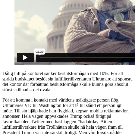
Dålig luft på kontoret sänker beslutsförmågan med 10%. För att
sprida budskapet beslöt sig luftfiltertillverkaren Ultramare att sponsra
det kontor där förbättrad beslutsförmåga skulle kunna göra absolut
störst skillnad – det ovala.
För att komma i kontakt med världens mäktigaste person flög
Ultramares VD till Washington för att få till stånd ett personligt
möte. Till sin hjälp hade han flygblad, kepsar, mobila reklamtavlor,
annonser. Hela vägen uppvaktades Trump också flitigt på
favoritkanalen Twitter med hashtaggen #badairday. Att en
luftfiltertillverkare från Trollhättan skulle nå hela vägen fram till
President Trump var inte särskilt troligt. Men vårt försök nådde