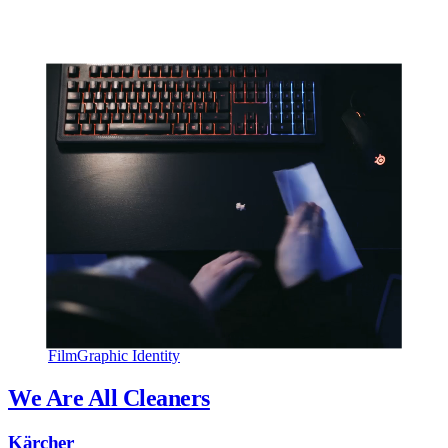
Film
Graphic Identity
We Are All Cleaners
Kärcher