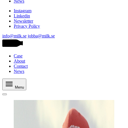
News
Instagram
Linkedin
Newsletter
Privacy Policy
info@milk.se
jobba@milk.se
Case
About
Contact
News
Menu