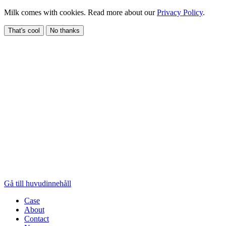
Milk comes with cookies. Read more about our
Privacy Policy
.
That's cool
No thanks
Gå till huvudinnehåll
Case
About
Contact