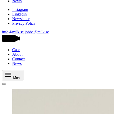
News
Instagram
Linkedin
Newsletter
Privacy Policy
info@milk.se
jobba@milk.se
Case
About
Contact
News
Menu